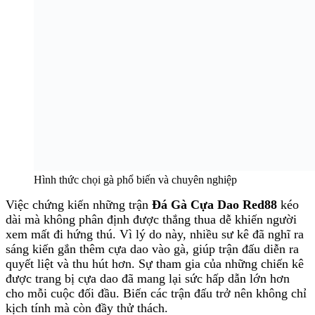
Hình thức chọi gà phổ biến và chuyên nghiệp
Việc chứng kiến những trận
Đá Gà Cựa Dao Red88
kéo
dài mà không phân định được thắng thua dễ khiến người
xem mất đi hứng thú. Vì lý do này, nhiều sư kê đã nghĩ ra
sáng kiến gắn thêm cựa dao vào gà, giúp trận đấu diễn ra
quyết liệt và thu hút hơn. Sự tham gia của những chiến kê
được trang bị cựa dao đã mang lại sức hấp dẫn lớn hơn
cho mỗi cuộc đối đầu. Biến các trận đấu trở nên không chỉ
kịch tính mà còn đầy thử thách.