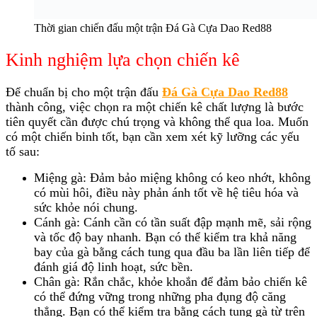
Thời gian chiến đấu một trận Đá Gà Cựa Dao Red88
Kinh nghiệm lựa chọn chiến kê
Để chuẩn bị cho một trận đấu
Đá Gà Cựa Dao Red88
thành công, việc chọn ra một chiến kê chất lượng là bước
tiên quyết cần được chú trọng và không thể qua loa. Muốn
có một chiến binh tốt, bạn cần xem xét kỹ lưỡng các yếu
tố sau:
Miệng gà: Đảm bảo miệng không có keo nhớt, không
có mùi hôi, điều này phản ánh tốt về hệ tiêu hóa và
sức khỏe nói chung.
Cánh gà: Cánh cần có tần suất đập mạnh mẽ, sải rộng
và tốc độ bay nhanh. Bạn có thể kiểm tra khả năng
bay của gà bằng cách tung qua đầu ba lần liên tiếp để
đánh giá độ linh hoạt, sức bền.
Chân gà: Rắn chắc, khỏe khoắn để đảm bảo chiến kê
có thể đứng vững trong những pha đụng độ căng
thẳng. Bạn có thể kiểm tra bằng cách tung gà từ trên