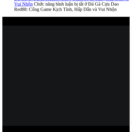
Vui Nhộn
Chức năng bình luận bị tắt
ở Đá Gà Cựa Dao
Red88: Cổng Game Kịch Tính, Hấp Dẫn và Vui Nhộn