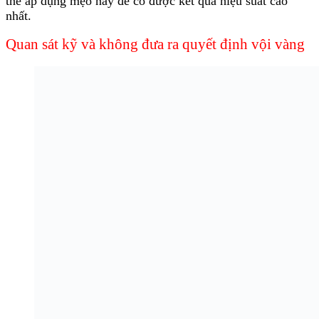
thể áp dụng mẹo này để có được kết quả hiệu suất cao
nhất.
Quan sát kỹ và không đưa ra quyết định vội vàng