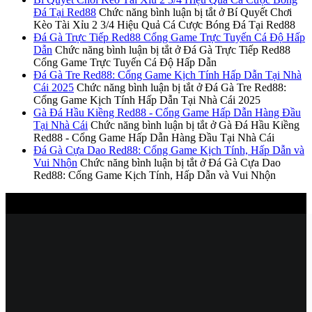
Đá Tại Red88
Chức năng bình luận bị tắt
ở Bí Quyết Chơi
Kèo Tài Xỉu 2 3/4 Hiệu Quả Cá Cược Bóng Đá Tại Red88
Đá Gà Trực Tiếp Red88 Cổng Game Trực Tuyến Cá Độ Hấp
Dẫn
Chức năng bình luận bị tắt
ở Đá Gà Trực Tiếp Red88
Cổng Game Trực Tuyến Cá Độ Hấp Dẫn
Đá Gà Tre Red88: Cổng Game Kịch Tính Hấp Dẫn Tại Nhà
Cái 2025
Chức năng bình luận bị tắt
ở Đá Gà Tre Red88:
Cổng Game Kịch Tính Hấp Dẫn Tại Nhà Cái 2025
Gà Đá Hầu Kiềng Red88 - Cổng Game Hấp Dẫn Hàng Đầu
Tại Nhà Cái
Chức năng bình luận bị tắt
ở Gà Đá Hầu Kiềng
Red88 - Cổng Game Hấp Dẫn Hàng Đầu Tại Nhà Cái
Đá Gà Cựa Dao Red88: Cổng Game Kịch Tính, Hấp Dẫn và
Vui Nhộn
Chức năng bình luận bị tắt
ở Đá Gà Cựa Dao
Red88: Cổng Game Kịch Tính, Hấp Dẫn và Vui Nhộn