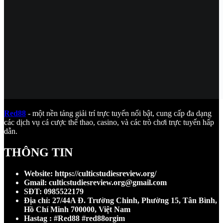
Red88
- một nền tảng giải trí trực tuyến nổi bật, cung cấp đa dạng
các dịch vụ cá cược thể thao, casino, và các trò chơi trực tuyến hấp
dẫn.
THÔNG TIN
Website: https://culticstudiesreview.org/
Gmail:
culticstudiesreview.org@gmail.com
SĐT: 0985522179
Địa chỉ: 27/44A Đ. Trường Chinh, Phường 15, Tân Bình,
Hồ Chí Minh 700000, Việt Nam
Hastag : #Red88 #red88orgim