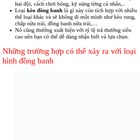
hai đội, cách chơi bóng, kỹ năng từng cá nhân,..
Loại
kèo đồng banh
là gì này còn tích hợp với nhiều
thể loại khác và sẽ không đi một mình như kèo rung,
chấp nửa trái, đồng banh nửa trái,…
Nó cũng thường xuất hiện với tỷ lệ trả thưởng siêu
cao nên bạn có thể dễ dàng nhận biết và lựa chọn.
Những trường hợp có thể xảy ra với loại
hình đồng banh