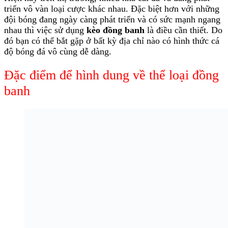
triển vô vàn loại cược khác nhau. Đặc biệt hơn với những
đội bóng đang ngày càng phát triển và có sức mạnh ngang
nhau thì việc sử dụng
kèo đồng banh
là điều cần thiết. Do
đó bạn có thể bắt gặp ở bất kỳ địa chỉ nào có hình thức cá
độ bóng đá vô cùng dễ dàng.
Đặc điểm để hình dung về thể loại đồng
banh