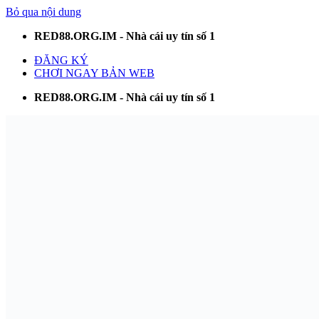
Bỏ qua nội dung
RED88.ORG.IM - Nhà cái uy tín số 1
ĐĂNG KÝ
CHƠI NGAY BẢN WEB
RED88.ORG.IM - Nhà cái uy tín số 1