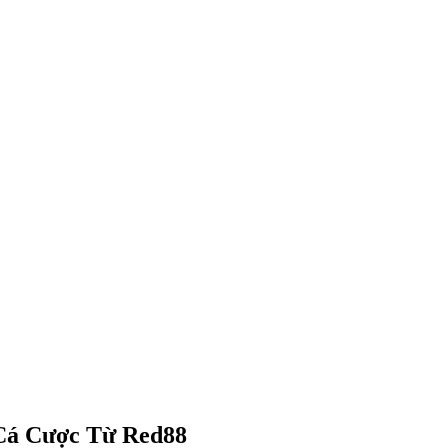
Cá Cược Từ Red88