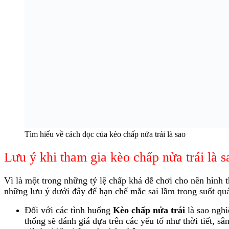
Tìm hiểu về cách đọc của kèo chấp nửa trái là sao
Lưu ý khi tham gia kèo chấp nửa trái là s
Vì là một trong những tỷ lệ chấp khá dễ chơi cho nên hình 
những lưu ý dưới đây để hạn chế mắc sai lầm trong suốt quá
Đối với các tình huống
Kèo chấp nửa trái
là sao nghi
thống sẽ đánh giá dựa trên các yếu tố như thời tiết,