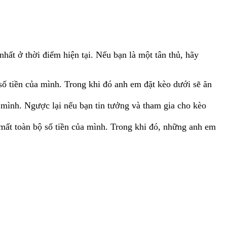
hất ở thời điểm hiện tại. Nếu bạn là một tân thủ, hãy
 số tiền của mình. Trong khi đó anh em đặt kèo dưới sẽ ăn
 mình. Ngược lại nếu bạn tin tưởng và tham gia cho kèo
mất toàn bộ số tiền của mình. Trong khi đó, những anh em