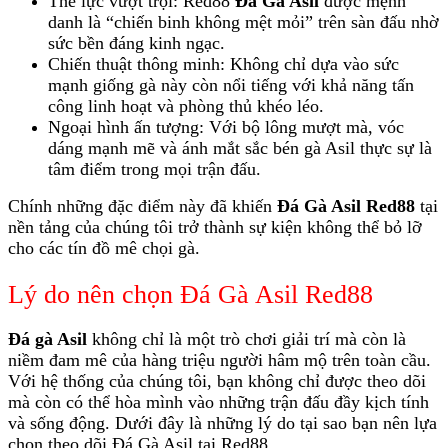
Thể lực vượt trội: Red88
Đá Gà Asil
được mệnh
danh là “chiến binh không mệt mỏi” trên sàn đấu nhờ
sức bền đáng kinh ngạc.
Chiến thuật thông minh: Không chỉ dựa vào sức
mạnh giống gà này còn nổi tiếng với khả năng tấn
công linh hoạt và phòng thủ khéo léo.
Ngoại hình ấn tượng: Với bộ lông mượt mà, vóc
dáng mạnh mẽ và ánh mắt sắc bén gà Asil thực sự là
tâm điểm trong mọi trận đấu.
Chính những đặc điểm này đã khiến
Đá Gà Asil Red88
tại
nền tảng của chúng tôi trở thành sự kiện không thể bỏ lỡ
cho các tín đồ mê chọi gà.
Lý do nên chọn Đá Gà Asil Red88
Đá gà Asil
không chỉ là một trò chơi giải trí mà còn là
niềm đam mê của hàng triệu người hâm mộ trên toàn cầu.
Với hệ thống của chúng tôi, bạn không chỉ được theo dõi
mà còn có thể hòa mình vào những trận đấu đầy kịch tính
và sống động. Dưới đây là những lý do tại sao bạn nên lựa
chọn theo dõi Đá Gà Asil tại Red88.