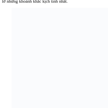
lỡ những khoảnh khắc kịch tính nhất.