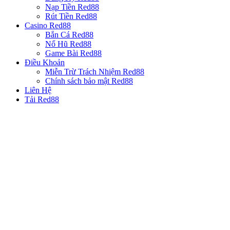
Nạp Tiền Red88
Rút Tiền Red88
Casino Red88
Bắn Cá Red88
Nổ Hũ Red88
Game Bài Red88
Điều Khoản
Miễn Trừ Trách Nhiệm Red88
Chính sách bảo mật Red88
Liên Hệ
Tải Red88