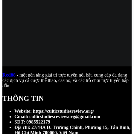
Red88
- một nền tảng giải trí trực tuyến nổi bật, cung cấp đa dạng
các dịch vụ cá cược thể thao, casino, và các trò chơi trực tuyến hấp
dẫn.
THÔNG TIN
Website: https://culticstudiesreview.org/
Gmail:
culticstudiesreview.org@gmail.com
SĐT: 0985522179
Địa chỉ: 27/44A Đ. Trường Chinh, Phường 15, Tân Bình,
Hồ Chí Minh 700000, Việt Nam