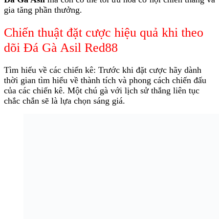
gia tăng phần thưởng.
Chiến thuật đặt cược hiệu quả khi theo
dõi Đá Gà Asil Red88
Tìm hiểu về các chiến kê: Trước khi đặt cược hãy dành
thời gian tìm hiểu về thành tích và phong cách chiến đấu
của các chiến kê. Một chú gà với lịch sử thắng liên tục
chắc chắn sẽ là lựa chọn sáng giá.