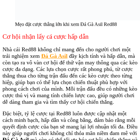
Mẹo đặt cược thắng lớn khi xem Đá Gà Asil Red88
Cơ hội nhận lấy cá cược hấp dẫn
Nhà cái Red88 không chỉ mang đến cho người chơi một
trải nghiệm xem
Đá Gà Asil
đầy kịch tính và hấp dẫn, mà
còn tạo ra vô vàn cơ hội để thử vận may thông qua các kèo
cược đa dạng. Các lựa chọn cược rất phong phú, từ cược
thắng thua cho từng trận đấu đến các kèo cược theo từng
hiệp, giúp bạn có thể lựa chọn chiến thuật phù hợp với
phong cách chơi của mình. Mỗi trận đấu đều có những kèo
cược thú vị và mang tính chiến lược cao, giúp người chơi
dễ dàng tham gia và tìm thấy cơ hội chiến thắng.
Đặc biệt, tỷ lệ cược tại Red88 luôn được cập nhật một
cách minh bạch, hấp dẫn và công bằng, đảm bảo rằng mỗi
quyết định cược của bạn sẽ mang lại lợi nhuận tối đa. Điều
này giúp người chơi không chỉ thỏa mãn niềm đam mê với
Đá Gà Asil
mà còn có thể tối ưu hóa cơ hội chiến thắng và